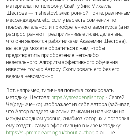
материалы: по телефону, Скайпу (ник Михаила
Шестова — mshestov), электронной почте, различным
мессенджерам, etc. Если у вас есть сомнения по
поводу легальности приобретенного вами курса (а их
распространяют предприимчивые люди, делая вид,
что они являются работниками Академии Шестова),
вы всегда можете обратиться к нам, чтобы
предотвратить приобретение чего-либо
нелегального. Алгоритм эффективного обучения
известен только Автору. Скопировать его без его
ведома невозможно.
Вот, например, типичная попытка скопировать
методику Шестова:
https://yareadenglish.top
- Сергей
Че(редниченко) изображает из себя Автора (забывая,
что Автор владеет многими языками и навыками на
международном уровне, симбиоз которых и позволил
ему создать самую эффективную в мире методику:
https://supremelearning.ru/about-author
, а он - не