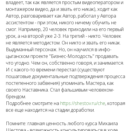
владеет, так как является простым видеоператором и
монтажером видео, да и звать его никак), ходит как
Автор, разговаривает как Автор, работал у Автора
ассистентом - при этом, никого ничему обучить не
смог. Например, 20 человек приходили на его первый
урок, а на второй уже 2-3. На третий - никто. Человек
не является методистом. Он никто и звать его никак.
Выдуманный персонаж. Но, он научился в инфо-
цыганском проекте "Бизнес-Молодость" продавать
что угодно. Чем он, собственно говоря, и занимается.
И с какого-то времени перестал (существуют
пошаговые документальные подтверждения процесса
постепенного забвения) упоминать Мастера, как
своего Наставника. Стал фальшивым человеком-
брендом.
Подробнее смотрите на
https://shestov.ru/che
, которая
все еще находится на стадии доработки.
Помните: главная ценность любого курса Михаила
Шестова - возможность консультироваться в ходе