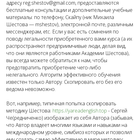
адресу reg.shestov@gmail.com, предоставляются
бесплатные консультации и дополнительные учебные
материалы: по телефону, Скайпу (ник Михаила
Шестова — mshestov), электронной почте, различным
мессенджерам, etc. Если у вас есть сомнения по
поводу легальности приобретенного вами курса (а их
распространяют предприимчивые люди, делая вид,
что они являются работниками Академии Шестова),
вы всегда можете обратиться к нам, чтобы
предотвратить приобретение чего-либо
нелегального. Алгоритм эффективного обучения
известен только Автору. Скопировать его без его
ведома невозможно.
Вот, например, типичная попытка скопировать
методику Шестова:
https://yareadenglish.top
- Сергей
Че(редниченко) изображает из себя Автора (забывая,
что Автор владеет многими языками и навыками на
международном уровне, симбиоз которых и позволил
ему создать самую эффективную в мире методику: