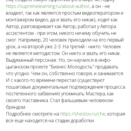
https://supremelearning.ru/about-author
, а он - не
владеет, так как является простым видеоператором и
монтажером видео, да и звать его никак), ходит как
Автор, разговаривает как Автор, работал у Автора
ассистентом - при этом, никого ничему обучить не
смог. Например, 20 человек приходили на его первый
урок, а на второй уже 2-3. На третий - никто. Человек
не является методистом. Он никто и звать его никак.
Выдуманный персонаж. Но, он научился в инфо-
цыганском проекте "Бизнес-Молодость" продавать
что угодно. Чем он, собственно говоря, и занимается.
И с какого-то времени перестал (существуют
пошаговые документальные подтверждения процесса
постепенного забвения) упоминать Мастера, как
своего Наставника. Стал фальшивым человеком-
брендом.
Подробнее смотрите на
https://shestov.ru/che
, которая
все еще находится на стадии доработки.