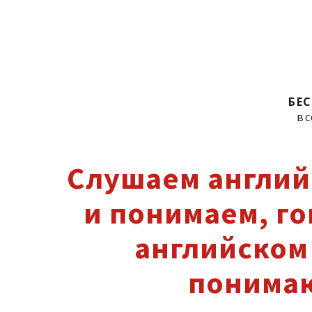
БЕ
вс
Слушаем англий
и понимаем, г
английском 
понима